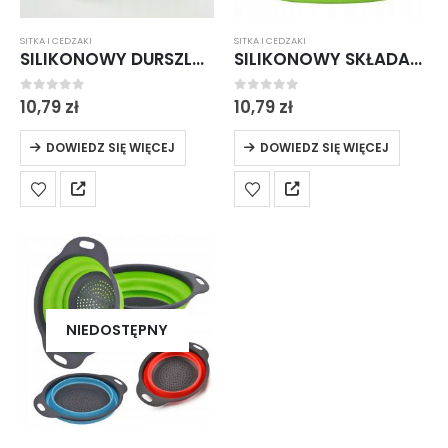
SITKA I CEDZAKI
SITKA I CEDZAKI
SILIKONOWY DURSZLAK CEDZAK SITKO SKŁADANY OCIEKACZ
SILIKONOWY SKŁADANY DURSZLAK SITKO CEDZAK OCIEKACZ
0
out of 5
0
out of 5
10,79
zł
10,79
zł
DOWIEDZ SIĘ WIĘCEJ
DOWIEDZ SIĘ WIĘCEJ
NIEDOSTĘPNY
panel edu test
panel edu test