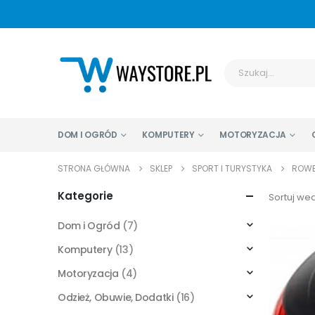
DOM I OGRÓD
KOMPUTERY
MOTORYZACJA
STRONA GŁÓWNA
SKLEP
SPORT I TURYSTYKA
ROWE
Kategorie
Sortuj wed
Dom i Ogród
(7)
Komputery
(13)
Motoryzacja
(4)
Odzież, Obuwie, Dodatki
(16)