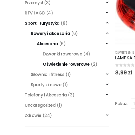
Przemysł
(3)
RTV i AGD
(4)
Sport i turystyka
(8)
Rowery i akcesoria
(6)
Akcesoria
(6)
OŚWIETLENI
Dzwonki rowerowe
(4)
Oświetlenie rowerowe
(2)
0
out of
8,99
zł
Siłownia i fitness
(1)
Sporty zimowe
(1)
Telefony i Akcesoria
(3)
Pokaż:
Uncategorized
(1)
Zdrowie
(24)