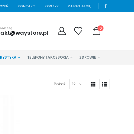
|
YCZEŃ
KONTAKT
KOSZYK
ZALOGUJ SIĘ
0
 pomocą
takt@waystore.pl
URYSTYKA
TELEFONY I AKCESORIA
ZDROWIE
Pokaż: