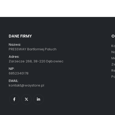
0
out of 5
0
out of 5
12,99
zł
12,99
zł
DANE FIRMY
O
Nazwa:
K
PRESSWAY Bartłomiej Paluch
N
Adres:
Me
Zarzecze 268, 38-220 Dębowiec
Zw
NIP:
R
6852340178
Po
EMAIL:
kontakt@waystore.pl