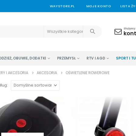
WAYSTORE.PL
MOJE KONTO
LISTA Ż
Służymy
Wszystkie kategorie
kon
ODZIEŻ, OBUWIE, DODATKI
PRZEMYSŁ
RTV I AGD
SPORT I T
RY I AKCESORIA
AKCESORIA
OŚWIETLENIE ROWEROWE
ług: