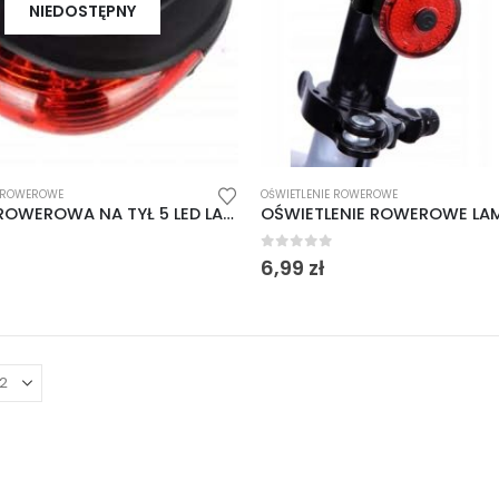
NIEDOSTĘPNY
E ROWEROWE
OŚWIETLENIE ROWEROWE
LAMPKA ROWEROWA NA TYŁ 5 LED LASER + UCHWYT
 5
0
out of 5
6,99
zł