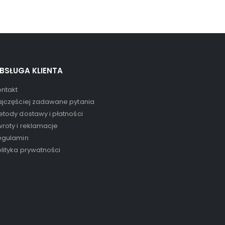
0
out of 5
12,99
zł
BSŁUGA KLIENTA
ontakt
ajczęściej zadawane pytania
tody dostawy i płatności
roty i reklamacje
egulamin
lityka prywatności