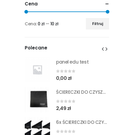
Cena
Cena:
0 zł
—
10 zł
Filtruj
Cena
Cena
min
max
Polecane
st
panel edu test
0
out of 5
0,00
zł
ŚCIERECZKI DO CZYSZCZENIA OKULARÓW CZARNE
ŚCIERECZKI DO CZYSZCZENIA OKULARÓW CZARNE
0
out of 5
2,49
zł
6x ŚCIERECZKI DO CZYSZCZENIA OKULARÓW CZARNE
6x ŚCIERECZKI DO CZYSZCZENIA OKULARÓW CZARNE