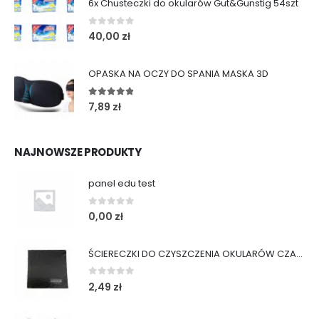
6x Chusteczki do okularów Gut&Gunstig 54szt
0
out of 5
40,00
zł
OPASKA NA OCZY DO SPANIA MASKA 3D
4.75
out of 5
7,89
zł
NAJNOWSZE PRODUKTY
panel edu test
0
out of 5
0,00
zł
ŚCIERECZKI DO CZYSZCZENIA OKULARÓW CZARNE
0
out of 5
2,49
zł