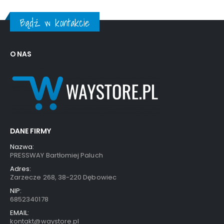
Bądź w kontakcie
O NAS
DANE FIRMY
Nazwa:
PRESSWAY Bartłomiej Paluch
Adres:
Zarzecze 268, 38-220 Dębowiec
NIP:
6852340178
EMAIL:
kontakt@waystore.pl