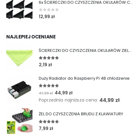
6x ŚCIERECZKI DO CZYSZCZENIA OKULARÓW CZARNE
0
out of 5
12,99
zł
NAJLEPIEJ OCENIANE
ŚCIERECZKI DO CZYSZCZENIA OKULARÓW ZIELONE
5.00
out of 5
2,19
zł
Duży Radiator do Raspberry Pi 4B chłodzenie
5.00
out of 5
Pierwotna
Aktualna
44,99
zł
47,99
zł
cena
cena
44,99
zł
Poprzednia najniższa cena:
.
wynosiła:
wynosi:
47,99 zł.
44,99 zł.
ŻEL DO CZYSZCZENIA BRUDU Z KLAWIATURY
5.00
out of 5
7,99
zł