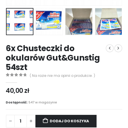
6x Chusteczki do
okularów Gut&Gunstig
54szt
( Na razie nie ma opinii o produkcie. )
0
out of 5
40,00
zł
Dostępność:
547 w magazynie
DODAJ DO KOSZYKA