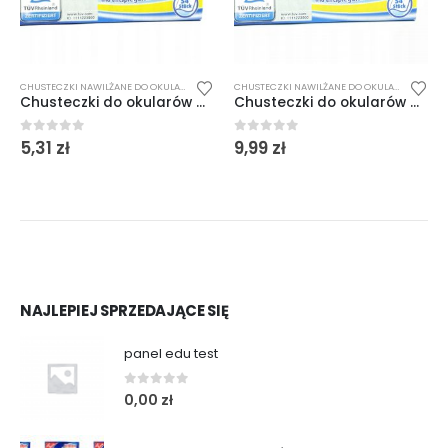
CHUSTECZKI NAWILŻANE DO OKULARÓW
CHUSTECZKI NAWILŻANE DO OKULARÓW
Chusteczki do okularów Gut&Gunstig 54szt
Chusteczki do okularów Gut&Gunstig 54szt
0
out of 5
0
out of 5
5,31
zł
9,99
zł
NAJLEPIEJ SPRZEDAJĄCE SIĘ
panel edu test
0
out of 5
0,00
zł