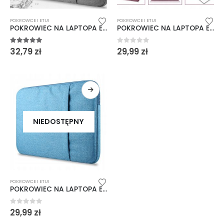
POKROWCE I ETUI
POKROWCE I ETUI
POKROWIEC NA LAPTOPA ETUI MACBOOK 13 CALI TORBA
POKROWIEC NA LAPTOPA ETUI MACBOOK 13 CALI TORBA
5.00
out of 5
0
out of 5
32,79
zł
29,99
zł
NIEDOSTĘPNY
POKROWCE I ETUI
POKROWIEC NA LAPTOPA ETUI MACBOOK 13 CALI TORBA
0
out of 5
29,99
zł
panel edu test
panel edu test