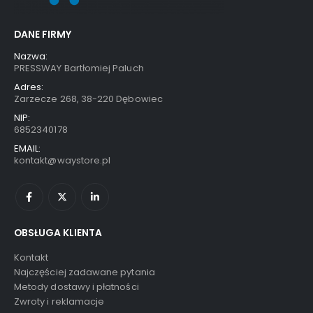
0
out of 5
0
out of 5
2,49
zł
2,49
zł
DANE FIRMY
Nazwa:
6x ŚCIERECZKI DO CZYSZCZENIA OKULARÓW CZARNE
PRESSWAY Bartłomiej Paluch
Adres:
Zarzecze 268, 38-220 Dębowiec
0
out of 5
0
out of 5
12,99
zł
12,99
zł
NIP:
6852340178
EMAIL:
kontakt@waystore.pl
OBSŁUGA KLIENTA
Kontakt
Najczęściej zadawane pytania
Metody dostawy i płatności
Zwroty i reklamacje