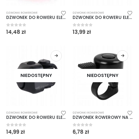
DZWONKI ROWEROWE
DZWONKI ROWEROWE
DZWONEK DO ROWERU ELEKTRONICZNY ROWEROWY
DZWONEK DO ROWERU ELEKTRONICZNY ROWEROWY
0
out of 5
0
out of 5
14,48
zł
13,99
zł
NIEDOSTĘPNY
NIEDOSTĘPNY
DZWONKI ROWEROWE
DZWONKI ROWEROWE
panel edu test
panel edu test
DZWONEK DO ROWERU ELEKTRONICZNY ROWEROWY
DZWONEK ROWEROWY NA ROWER MIEJSKI GŁOŚNY
0
out of 5
0
out of 5
14,99
zł
6,78
zł
0
out of 5
0
out of 5
0,00
zł
0,00
zł