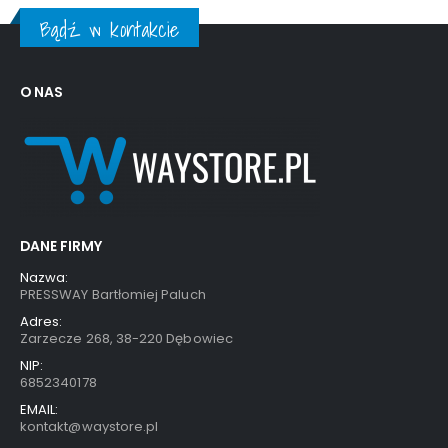
Bądź w kontakcie
O NAS
DANE FIRMY
Nazwa:
PRESSWAY Bartłomiej Paluch
Adres:
Zarzecze 268, 38-220 Dębowiec
NIP:
6852340178
EMAIL:
kontakt@waystore.pl