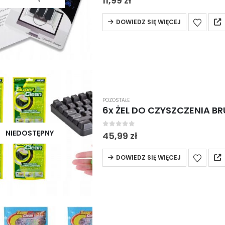
11,99
zł
DOWIEDZ SIĘ WIĘCEJ
POZOSTAŁE
6x ŻEL DO CZYSZCZENIA B
NIEDOSTĘPNY
0
out of 5
45,99
zł
DOWIEDZ SIĘ WIĘCEJ