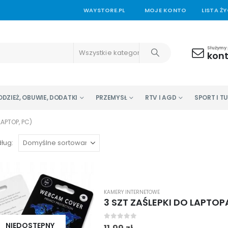
WAYSTORE.PL
MOJE KONTO
LISTA Ż
Służymy
Wszystkie kategorie
kon
ODZIEŻ, OBUWIE, DODATKI
PRZEMYSŁ
RTV I AGD
SPORT I T
APTOP, PC)
ług:
KAMERY INTERNETOWE
3 SZT ZAŚLEPKI DO LAPTO
NIEDOSTĘPNY
0
out of 5