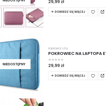
NIEDOSTĘPNY
29,99
zł
DOWIEDZ SIĘ WIĘCEJ
POKROWCE I ETUI
POKROWIEC NA LAPTOPA E
NIEDOSTĘPNY
0
out of 5
29,99
zł
DOWIEDZ SIĘ WIĘCEJ