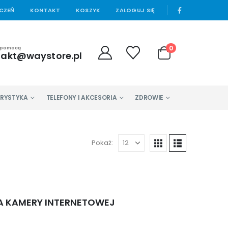
|
YCZEŃ
KONTAKT
KOSZYK
ZALOGUJ SIĘ
0
 pomocą
takt@waystore.pl
URYSTYKA
TELEFONY I AKCESORIA
ZDROWIE
Pokaż:
PA KAMERY INTERNETOWEJ