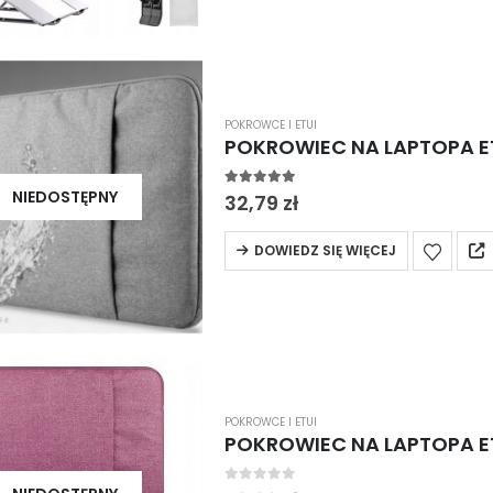
0
out of 5
0
out of 5
12,99
zł
12,99
zł
POKROWCE I ETUI
POKROWIEC NA LAPTOPA E
NIEDOSTĘPNY
5.00
out of 5
32,79
zł
DOWIEDZ SIĘ WIĘCEJ
POKROWCE I ETUI
POKROWIEC NA LAPTOPA E
0
out of 5