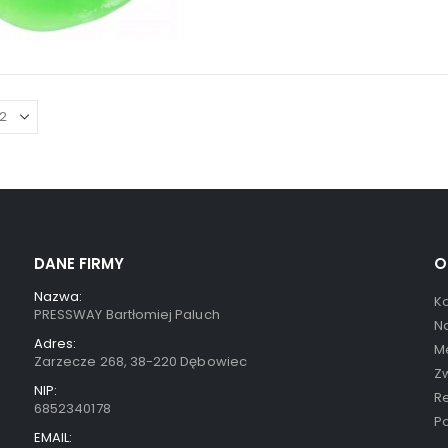
DANE FIRMY
O
Nazwa:
K
PRESSWAY Bartłomiej Paluch
N
Adres:
Me
Zarzecze 268, 38-220 Dębowiec
Zw
NIP:
R
6852340178
Po
EMAIL: