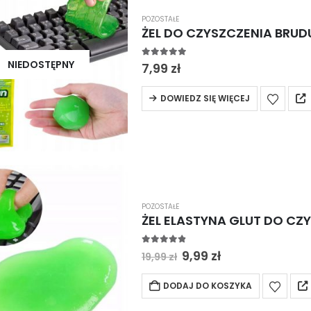
POZOSTAŁE
ŻEL DO CZYSZCZENIA BRUD
NIEDOSTĘPNY
5.00
out of 5
7,99
zł
DOWIEDZ SIĘ WIĘCEJ
POZOSTAŁE
ŻEL ELASTYNA GLUT DO CZ
4.80
out of 5
Pierwotna
Aktualna
9,99
zł
19,99
zł
cena
cena
wynosiła:
wynosi:
DODAJ DO KOSZYKA
19,99 zł.
9,99 zł.