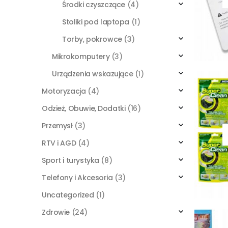
Środki czyszczące
(4)
Stoliki pod laptopa
(1)
Torby, pokrowce
(3)
Mikrokomputery
(3)
Urządzenia wskazujące
(1)
Motoryzacja
(4)
Odzież, Obuwie, Dodatki
(16)
Przemysł
(3)
RTV i AGD
(4)
Sport i turystyka
(8)
Telefony i Akcesoria
(3)
Uncategorized
(1)
Zdrowie
(24)