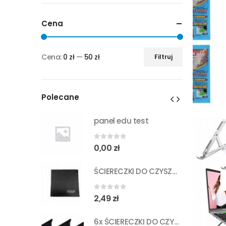
Cena
Cena:
0 zł
—
50 zł
Filtruj
Cena
Cena
min
max
Polecane
st
panel edu test
0
out of 5
0,00
zł
ŚCIERECZKI DO CZYSZCZENIA OKULARÓW CZARNE
ŚCIERECZKI DO CZYSZCZENIA OKULARÓW CZARNE
0
out of 5
2,49
zł
6x ŚCIERECZKI DO CZYSZCZENIA OKULARÓW CZARNE
6x ŚCIERECZKI DO CZYSZCZENIA OKULARÓW CZARNE