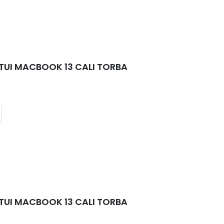
0
out of 5
12,99
zł
TUI MACBOOK 13 CALI TORBA
TUI MACBOOK 13 CALI TORBA