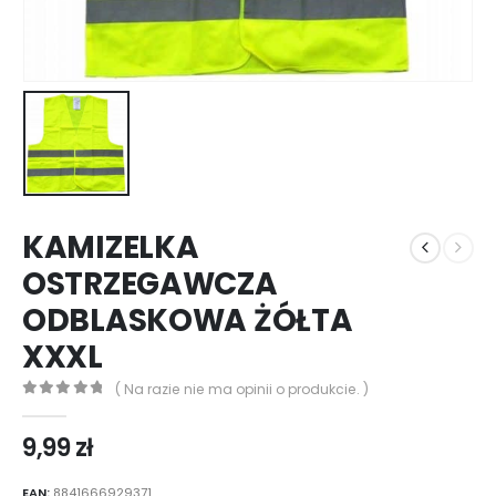
KAMIZELKA
OSTRZEGAWCZA
ODBLASKOWA ŻÓŁTA
XXXL
( Na razie nie ma opinii o produkcie. )
0
out of 5
9,99
zł
EAN:
8841666929371