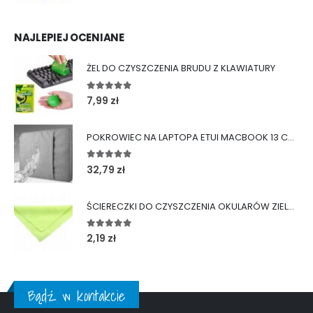
NAJLEPIEJ OCENIANE
ŻEL DO CZYSZCZENIA BRUDU Z KLAWIATURY
5.00
out of 5
7,99
zł
POKROWIEC NA LAPTOPA ETUI MACBOOK 13 CALI TORBA
5.00
out of 5
32,79
zł
ŚCIERECZKI DO CZYSZCZENIA OKULARÓW ZIELONE
5.00
out of 5
2,19
zł
Bądź w kontakcie