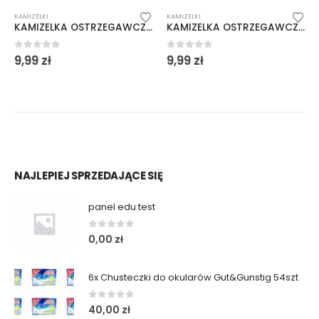
KAMIZELKI
KAMIZELKI
KAMIZELKA OSTRZEGAWCZA ODBLASKOWA ŻÓŁTA XL
KAMIZELKA OSTRZEGAWCZA ODBLASKOWA ŻÓŁTA XXL
0
out of 5
0
out of 5
9,99
zł
9,99
zł
NAJLEPIEJ SPRZEDAJĄCE SIĘ
panel edu test
0
out of 5
0,00
zł
6x Chusteczki do okularów Gut&Gunstig 54szt
0
out of 5
40,00
zł