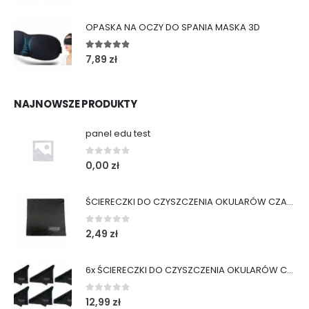
OPASKA NA OCZY DO SPANIA MASKA 3D
4.75
out of 5
7,89
zł
NAJNOWSZE PRODUKTY
panel edu test
0
out of 5
0,00
zł
ŚCIERECZKI DO CZYSZCZENIA OKULARÓW CZARNE
0
out of 5
2,49
zł
6x ŚCIERECZKI DO CZYSZCZENIA OKULARÓW CZARNE
0
out of 5
12,99
zł