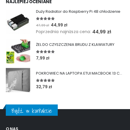
NAJLEPIEJ OCENIANE
Duży Radiator do Raspberry Pi 4B chłodzenie
5.00
out of 5
Pierwotna
Aktualna
44,99
zł
47,99
zł
cena
cena
44,99
zł
Poprzednia najniższa cena:
.
wynosiła:
wynosi:
47,99 zł.
44,99 zł.
ŻEL DO CZYSZCZENIA BRUDU Z KLAWIATURY
5.00
out of 5
7,99
zł
POKROWIEC NA LAPTOPA ETUI MACBOOK 13 CALI TORBA
5.00
out of 5
32,79
zł
Bądź w kontakcie
O NAS