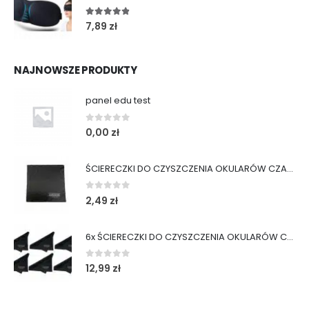
4.75
out of 5
7,89
zł
NAJNOWSZE PRODUKTY
panel edu test
0
out of 5
0,00
zł
ŚCIERECZKI DO CZYSZCZENIA OKULARÓW CZARNE
0
out of 5
2,49
zł
6x ŚCIERECZKI DO CZYSZCZENIA OKULARÓW CZARNE
0
out of 5
12,99
zł