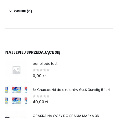
OPINIE (0)
NAJLEPIEJ SPRZEDAJĄCE SIĘ
panel edu test
0
out of 5
0,00
zł
6x Chusteczki do okularów Gut&Gunstig 54szt
0
out of 5
40,00
zł
OPASKA NA OCZY DO SPANIA MASKA 3D