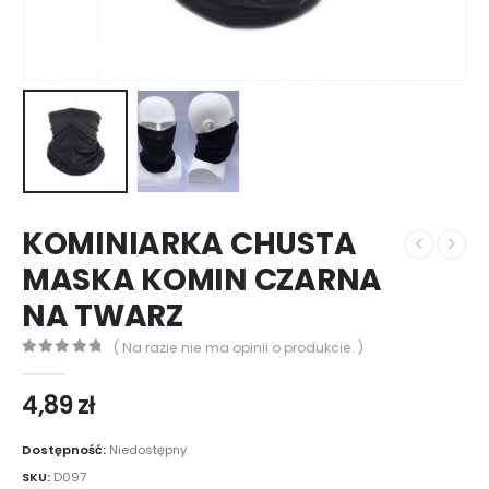
KOMINIARKA CHUSTA
MASKA KOMIN CZARNA
NA TWARZ
( Na razie nie ma opinii o produkcie. )
0
out of 5
4,89
zł
Dostępność:
Niedostępny
SKU:
D097