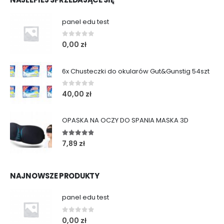
panel edu test
0
out of 5
0,00
zł
6x Chusteczki do okularów Gut&Gunstig 54szt
0
out of 5
40,00
zł
OPASKA NA OCZY DO SPANIA MASKA 3D
4.75
out of 5
7,89
zł
NAJNOWSZE PRODUKTY
panel edu test
0
out of 5
0,00
zł