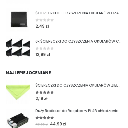
ŚCIERECZKI DO CZYSZCZENIA OKULARÓW CZARNE
0
out of 5
2,49
zł
6x ŚCIERECZKI DO CZYSZCZENIA OKULARÓW CZARNE
0
out of 5
12,99
zł
NAJLEPIEJ OCENIANE
ŚCIERECZKI DO CZYSZCZENIA OKULARÓW ZIELONE
5.00
out of 5
2,19
zł
Duży Radiator do Raspberry Pi 4B chłodzenie
5.00
out of 5
Pierwotna
Aktualna
44,99
zł
47,99
zł