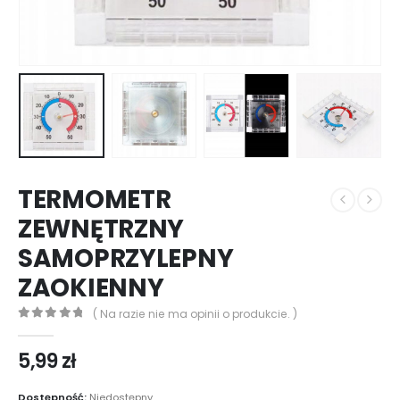
TERMOMETR
ZEWNĘTRZNY
SAMOPRZYLEPNY
ZAOKIENNY
( Na razie nie ma opinii o produkcie. )
0
out of 5
5,99
zł
Dostępność:
Niedostępny