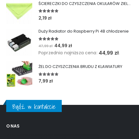
ŚCIERECZKI DO CZYSZCZENIA OKULARÓW ZIELONE
5.00
out of 5
2,19
zł
Duży Radiator do Raspberry Pi 4B chłodzenie
5.00
out of 5
Pierwotna
Aktualna
44,99
zł
47,99
zł
cena
cena
44,99
zł
Poprzednia najniższa cena:
.
wynosiła:
wynosi:
47,99 zł.
44,99 zł.
ŻEL DO CZYSZCZENIA BRUDU Z KLAWIATURY
5.00
out of 5
7,99
zł
Bądź w kontakcie
O NAS