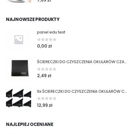
7,89
zł
NAJNOWSZE PRODUKTY
panel edu test
0
out of 5
0,00
zł
ŚCIERECZKI DO CZYSZCZENIA OKULARÓW CZARNE
0
out of 5
2,49
zł
6x ŚCIERECZKI DO CZYSZCZENIA OKULARÓW CZARNE
0
out of 5
12,99
zł
NAJLEPIEJ OCENIANE