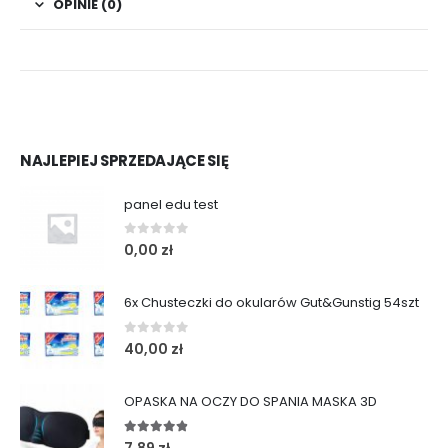
OPINIE (0)
NAJLEPIEJ SPRZEDAJĄCE SIĘ
panel edu test
0
out of 5
0,00
zł
6x Chusteczki do okularów Gut&Gunstig 54szt
0
out of 5
40,00
zł
OPASKA NA OCZY DO SPANIA MASKA 3D
4.75
out of 5