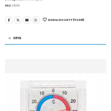
SKU:
EB195
DODAJ DO LISTY ŻYCZEŃ
OPIS