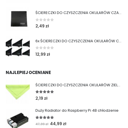
ŚCIERECZKI DO CZYSZCZENIA OKULARÓW CZARNE
0
out of 5
2,49
zł
6x ŚCIERECZKI DO CZYSZCZENIA OKULARÓW CZARNE
0
out of 5
12,99
zł
NAJLEPIEJ OCENIANE
ŚCIERECZKI DO CZYSZCZENIA OKULARÓW ZIELONE
5.00
out of 5
2,19
zł
Duży Radiator do Raspberry Pi 4B chłodzenie
5.00
out of 5
Pierwotna
Aktualna
44,99
zł
47,99
zł