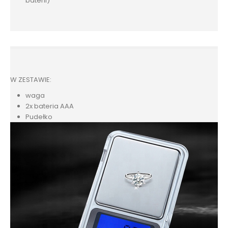
baterii)
W ZESTAWIE:
waga
2x bateria AAA
Pudełko