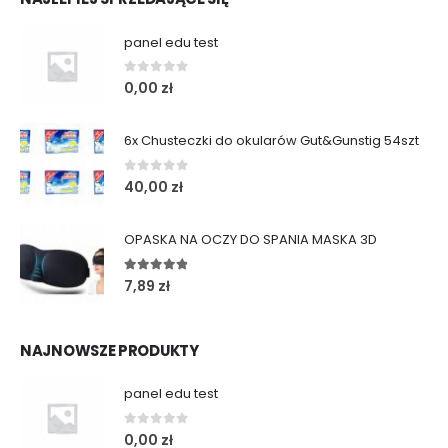
panel edu test
0
out of 5
0,00
zł
6x Chusteczki do okularów Gut&Gunstig 54szt
0
out of 5
40,00
zł
OPASKA NA OCZY DO SPANIA MASKA 3D
4.75
out of 5
7,89
zł
NAJNOWSZE PRODUKTY
panel edu test
0
out of 5
0,00
zł