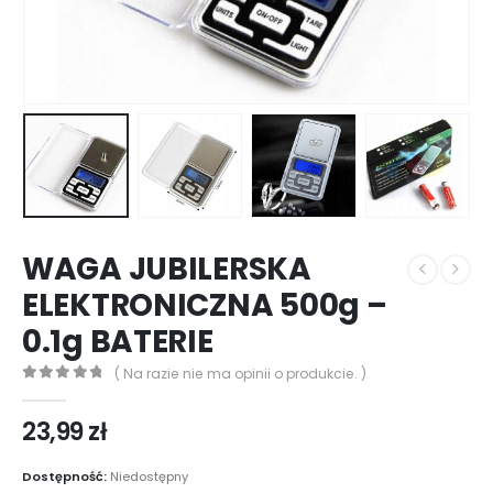
WAGA JUBILERSKA
ELEKTRONICZNA 500g –
0.1g BATERIE
( Na razie nie ma opinii o produkcie. )
0
out of 5
23,99
zł
Dostępność:
Niedostępny